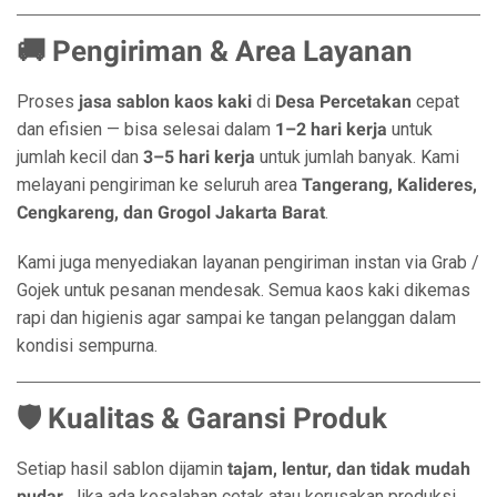
🚚 Pengiriman & Area Layanan
Proses
jasa sablon kaos kaki
di
Desa Percetakan
cepat
dan efisien — bisa selesai dalam
1–2 hari kerja
untuk
jumlah kecil dan
3–5 hari kerja
untuk jumlah banyak. Kami
melayani pengiriman ke seluruh area
Tangerang, Kalideres,
Cengkareng, dan Grogol Jakarta Barat
.
Kami juga menyediakan layanan pengiriman instan via Grab /
Gojek untuk pesanan mendesak. Semua kaos kaki dikemas
rapi dan higienis agar sampai ke tangan pelanggan dalam
kondisi sempurna.
🛡️ Kualitas & Garansi Produk
Setiap hasil sablon dijamin
tajam, lentur, dan tidak mudah
pudar
. Jika ada kesalahan cetak atau kerusakan produksi,