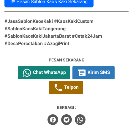
💬 Pesan Sablon Kaos Kaki Sekarang
#JasaSablonKaosKaki #KaosKakiCustom
#SablonKaosKakiTangerang
#SablonKaosKakiJakartaBarat #Cetak24Jam
#DesaPercetakan #AzagiPrint
PESAN SEKARANG
Chat WhatsApp
Kirim SMS
Telpon
BERBAGI :